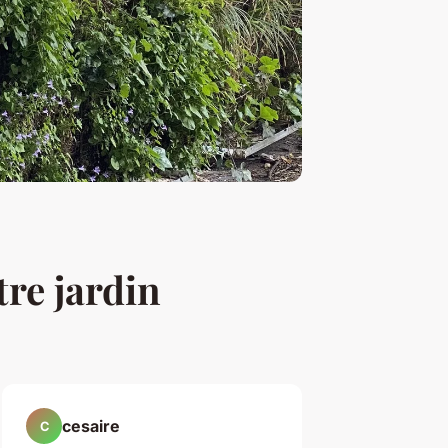
tre jardin
cesaire
C