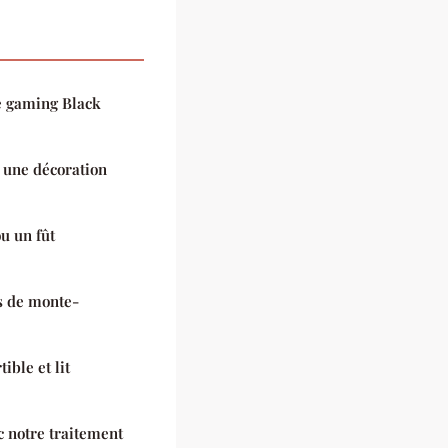
e gaming Black
r une décoration
u un fût
es de monte-
ible et lit
c notre traitement