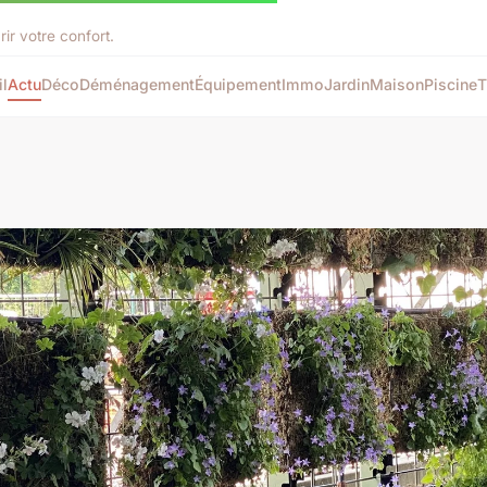
rir votre confort.
l
Actu
Déco
Déménagement
Équipement
Immo
Jardin
Maison
Piscine
T