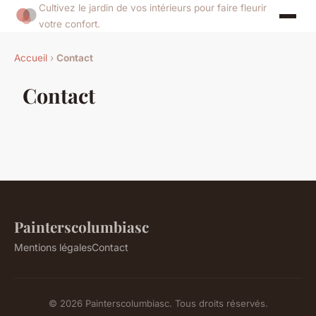
Cultivez le jardin de vos intérieurs pour faire fleurir
votre confort.
Accueil
›
Contact
Contact
Painterscolumbiasc
Mentions légales
Contact
© 2026 Painterscolumbiasc. Tous droits réservés.