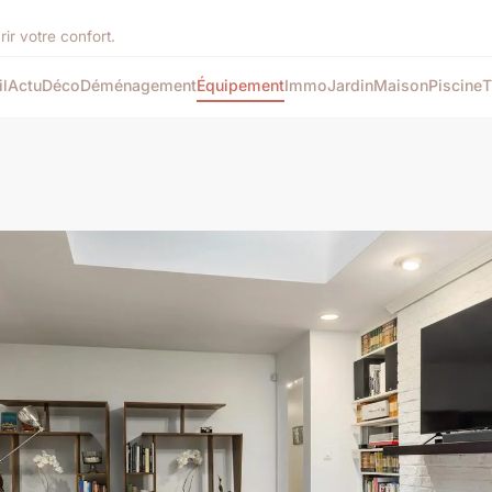
rir votre confort.
l
Actu
Déco
Déménagement
Équipement
Immo
Jardin
Maison
Piscine
T