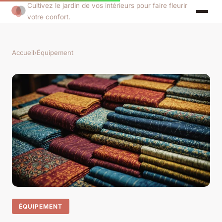
Cultivez le jardin de vos intérieurs pour faire fleurir
votre confort.
Accueil
›
Équipement
ÉQUIPEMENT