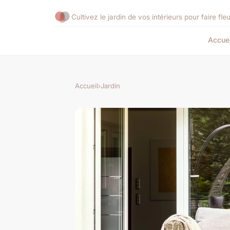
Cultivez le jardin de vos intérieurs pour faire fleu
Accuei
Accueil
›
Jardin