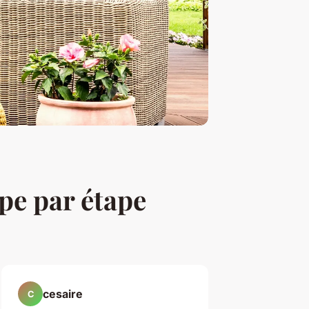
ape par étape
cesaire
C