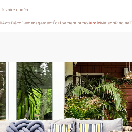
rir votre confort.
l
Actu
Déco
Déménagement
Équipement
Immo
Jardin
Maison
Piscine
T